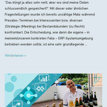
“Das klingt ja alles sehr nett, aber wo sind meine Daten
schlussendlich gespeichert?“. Mit dieser oder ähnlichen
Fragestellungen wurde ich bereits unzählige Male während
Presales-Terminen bei Interessenten bzw. diversen
(Strategie-)Meetings bei Bestandskunden (zu Recht)
konfrontiert. Die Entscheidung, wie denn die eigene – in
meinem/unserem konkreten Falle – ERP-Systemumgebung
betrieben werden sollte, ist eine sehr grundlegende …
“Microsoft
Weiterlesen »
meets
Austria”:
Erste
Cloud-
Rechenzentrumsregion
in
Österreich