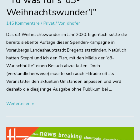
“Tu was für’s ‘ö3-
Weihnachtswunder’!”
145 Kommentare
/
Privat
/ Von
dhofer
Das ö3-Weihnachtswunder im Jahr 2020: Eigentlich sollte die
bereits siebente Auflage dieser Spenden-Kampagne in
Vorarlbergs Landeshauptstadt Bregenz stattfinden. Natürlich
hatten Stephi und ich den Plan, mit den Mädls der “ö3-
Wunschhütte” einen Besuch abzustatten. Doch
(verständlicherweise) musste sich auch Hitradio ö3 als
Veranstalter den aktuellen Umständen anpassen und wird
deshalb die diesjährige Ausgabe ohne Publikum bei …
“Tu
Weiterlesen »
was
für’s
‘ö3-
Weihnachtswunder’!”