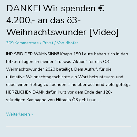
DANKE! Wir spenden €
4.200,- an das ö3-
Weihnachtswunder [Video]
309 Kommentare
/
Privat
/ Von
dhofer
IHR SEID DER WAHNSINN!! Knapp 150 Leute haben sich in den
letzten Tagen an meiner “Tu-was-Aktion” für das Ö3-
Weihnachtswunder 2020 beteiligt. Dem Aufruf, für die
ultimative Weihnachtsgeschichte ein Wort beizusteuern und
dabei einen Betrag zu spenden, sind überraschend viele gefolgt.
HERZLICHEN DANK dafür! Kurz vor dem Ende der 120-
stündigen Kampagne von Hitradio Ö3 geht nun …
DANKE!
Weiterlesen »
Wir
spenden
€