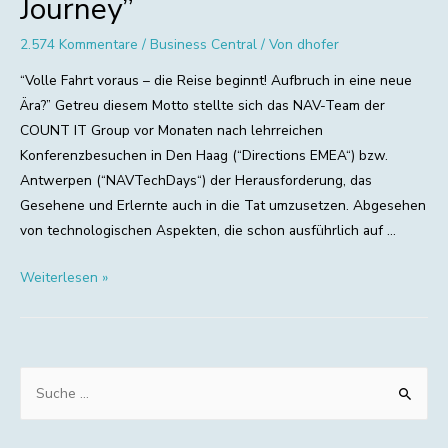
Journey”
2.574 Kommentare
/
Business Central
/ Von
dhofer
“Volle Fahrt voraus – die Reise beginnt! Aufbruch in eine neue
Ära?” Getreu diesem Motto stellte sich das NAV-Team der
COUNT IT Group vor Monaten nach lehrreichen
Konferenzbesuchen in Den Haag (“Directions EMEA“) bzw.
Antwerpen (“NAVTechDays“) der Herausforderung, das
Gesehene und Erlernte auch in die Tat umzusetzen. Abgesehen
von technologischen Aspekten, die schon ausführlich auf …
The
Weiterlesen »
“Business
Central
Journey”
S
u
c