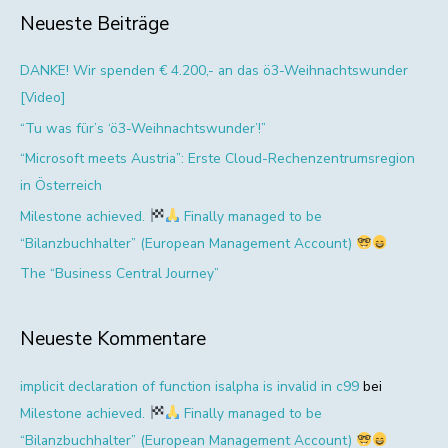
h
Neueste Beiträge
e
n
DANKE! Wir spenden € 4.200,- an das ö3-Weihnachtswunder
a
[Video]
c
“Tu was für’s ‘ö3-Weihnachtswunder’!”
h
“Microsoft meets Austria”: Erste Cloud-Rechenzentrumsregion
:
in Österreich
Milestone achieved.
Finally managed to be
“Bilanzbuchhalter” (European Management Account)
The “Business Central Journey”
Neueste Kommentare
implicit declaration of function isalpha is invalid in c99
bei
Milestone achieved.
Finally managed to be
“Bilanzbuchhalter” (European Management Account)